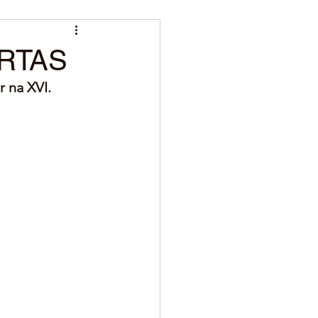
ERTAS
 na XVI.