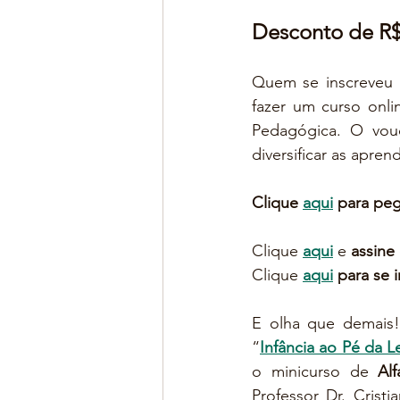
Desconto de R$
Quem se inscreveu
fazer um curso onl
Pedagógica. O vou
diversificar as apr
Clique 
aqui
 para pe
Clique 
aqui
 e 
assine
Clique 
aqui
 para se
E olha que demais!
“
Infância ao Pé da L
o minicurso de 
Al
Professor Dr. Cristi