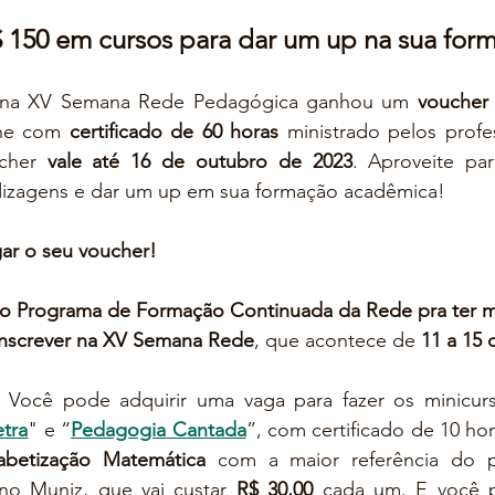
 150 em cursos para dar um up na sua for
 na XV Semana Rede Pedagógica ganhou um 
voucher
ine com 
certificado de 60 horas
 ministrado pelos profe
cher 
vale até 16 de outubro de 2023
. Aproveite par
endizagens e dar um up em sua formação acadêmica!
gar o seu voucher!
 o Programa de Formação Continuada da Rede pra ter m
 inscrever na XV Semana Rede
, que acontece de 
11 a 15
 Você pode adquirir uma vaga para fazer os minicurs
etra
" e “
Pedagogia Cantada
”, com certificado de 10 hor
fabetização Matemática
 com a maior referência do pa
ano Muniz, que vai custar 
R$ 30,00
 cada um. E você p