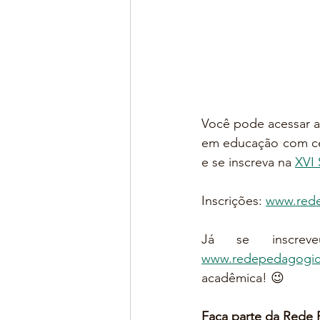
Você pode acessar a
em educação com cer
e se inscreva na 
XVI 
Inscrições: 
www.red
www.redepedagogic
acadêmica! 😉
Faça parte da Rede