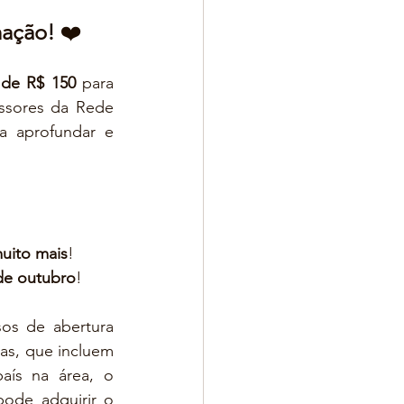
mação!
 ❤️
 de R$ 150
 para 
ssores da Rede 
a aprofundar e 
uito mais
!
 de outubro
!
os de abertura 
as, que incluem 
ís na área, o 
ode adquirir o 