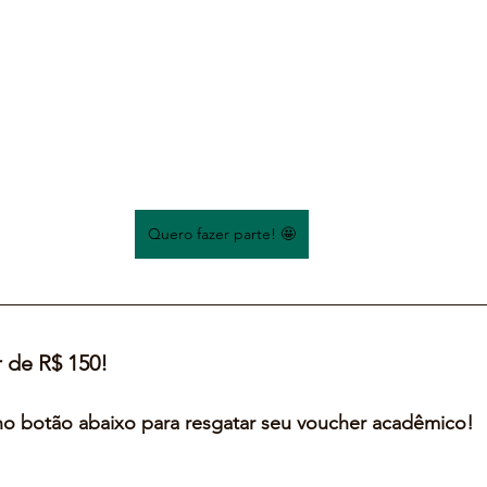
Quero fazer parte! 🤩
 de R$ 150!
no botão abaixo para resgatar seu voucher acadêmico!