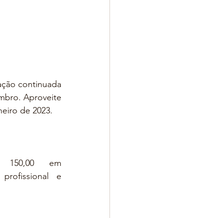
ação continuada 
bro. Aproveite 
eiro de 2023.
Já se inscreveu? Então pegue seu voucher de R$ 150,00 em 
profissional e 