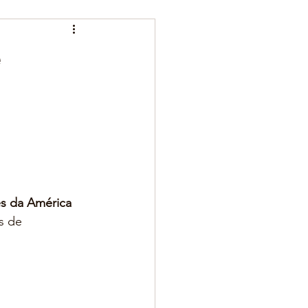
e
s da América 
s de 