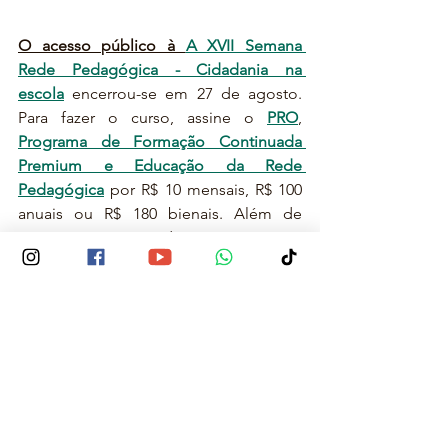
O acesso público à 
A XVII Semana 
Rede Pedagógica - Cidadania na 
escola
 encerrou-se em 27 de agosto. 
Para fazer o curso, assine o 
PRO
, 
Programa de Formação Continuada 
Premium e Educação da Rede 
Pedagógica
 por R$ 10 mensais, R$ 100 
anuais ou R$ 180 bienais. Além de 
garantir acesso a todas as 17 Semanas 
Rede Pedagógica já realizadas, o PRO 
inclui dois cursos com certificado de 60 
horas por ano e muito mais. Só 
conteúdo top.