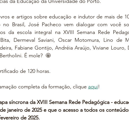
ncias da Educação da Universidade do Porto.
ivros e artigos sobre educação e indutor de mais de 10
no Brasil, José Pacheco vem dialogar com você sobr
os da escola integral na XVIII Semana Rede Pedagóg
ta, Dermeval Saviani, Oscar Motomura, Lino de Ma
eira, Fabiane Gontijo, Andréia Araújo, Viviane Louro,
Bertholini. É mole?  🤩
rtificado de 120 horas.
ramação completa da formação, clique 
aqui
!
pa síncrona da XVIII Semana Rede Pedagógica - educaç
 de janeiro de 2025 e que o acesso a todos os conteúdo
fevereiro de 2025.