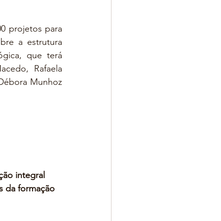
0 projetos para 
e a estrutura 
ica, que terá 
cedo, Rafaela 
 Débora Munhoz 
ão integral 
s da formação 