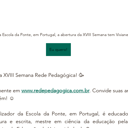
a Escola da Ponte, em Portugal, a abertura da XVIII Semana tem Vivian
Eu quero!
a XVIII Semana Rede Pedagógica! 🥳
amente em 
www.redepedagogica.com.br
. Convide suas a
bém! ☺
lizador da Escola da Ponte, em Portugal, é educador
itura e escrita, mestre em ciência da educação pel