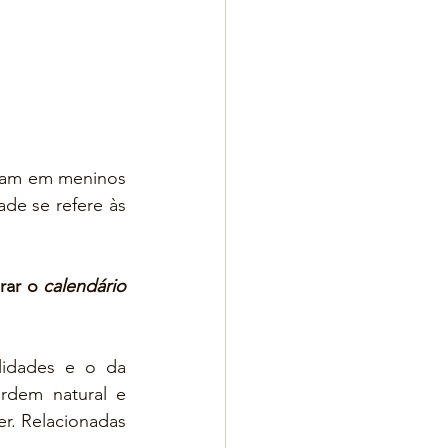
ram em meninos 
e se refere às 
rar o 
calendário 
 é que nos revela o surgimento de algumas habilidades e o da 
rdem natural e 
r. Relacionadas 