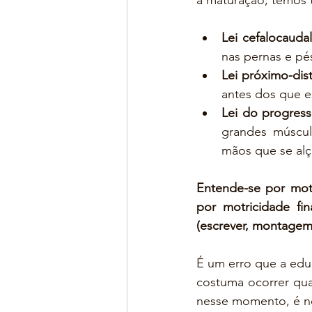
à maturação, temos t
Lei cefalocaudal
nas pernas e pé
Lei próximo-dist
antes dos que e
Lei do progres
grandes múscul
mãos que se alç
Entende-se por motr
por motricidade f
(escrever, montagem
É um erro que a educ
costuma ocorrer qua
nesse momento, é ne