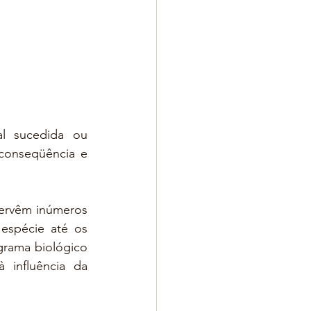
l sucedida ou 
conseqüência e 
ervêm inúmeros 
espécie até os 
grama biológico 
nfluência da 