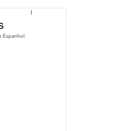
s
e Espanhol 