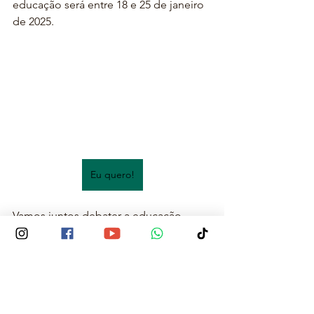
educação será entre 18 e 25 de janeiro 
de 2025.
Eu quero!
Vamos juntos debater a educação 
integral, a educação com todas as 
letras e sem tretas!
Para se inscrever, clique 
aqui
!
A XVII Semana Rede Pedagógica - 