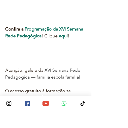
Confira a 
Programação da XVI Semana 
Rede Pedagógica
! Clique 
aqui
!
Atenção, galera da 
XVI Semana Rede 
Pedagógica — família escola família!
O acesso gratuito à formação se 
encerra em 28 de fevereiro. 
Para ter acesso ilimitado a todas as 15 
Semanas Rede Pedagógica, assine o 
Programa de Formação Continuada 