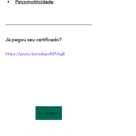
Psicomotricidad
e
.
Já pegou seu certificado?
https://youtu.be/zxbpcK81Ag8
Eu quero!