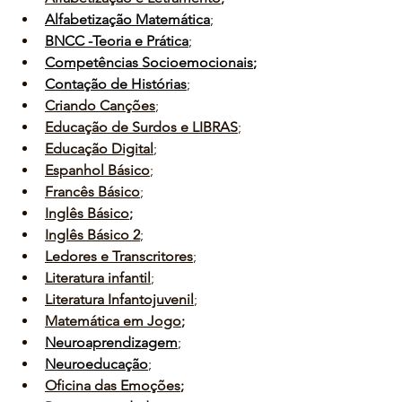
Alfabetização Matemática
;
BNCC -Teoria e Prática
;
Competências Socioemocionais
;
Contação de Histórias
;
Criando Canções
;
Educação de Surdos e LIBRAS
;
Educação Digital
;
Espanhol Básico
;
Francês Básico
;
Inglês Básico
;
Inglês Básico 2
;
Ledores e Transcritores
;
Literatura infantil
;
Literatura Infantojuvenil
;
Matemática em Jogo
;
Neuroaprendizagem
;
Neuroeducação
;
Oficina das Emoções
;