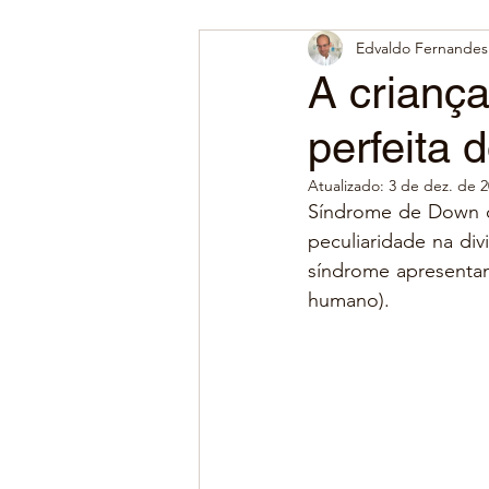
Edvaldo Fernandes 
A crianç
perfeita d
Atualizado:
3 de dez. de 
Síndrome de Down o
peculiaridade na di
síndrome apresenta
humano).