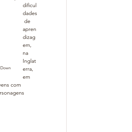
dificul
dades
 de 
apren
dizag
em, 
na 
Inglat
m Down
erra, 
em 
vens com 
ersonagens 