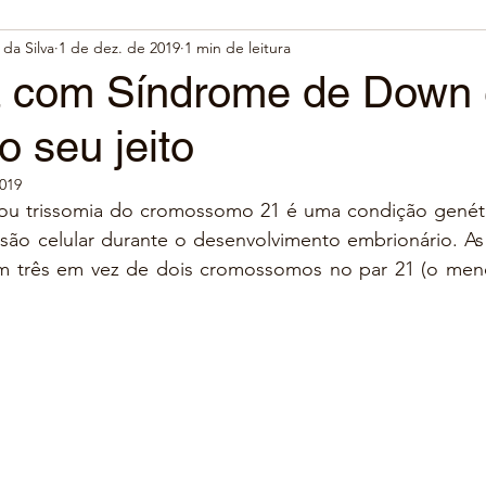
da Silva
1 de dez. de 2019
1 min de leitura
a com Síndrome de Down
o seu jeito
2019
u trissomia do cromossomo 21 é uma condição genéti
visão celular durante o desenvolvimento embrionário. A
m três em vez de dois cromossomos no par 21 (o men