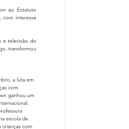
m ao Estatuto 
 com interesse 
e televisão do 
o, transformou 
ro, a luta em 
nças com 
own ganhou um 
nternacional.  
professora 
ma escola de 
 crianças com 