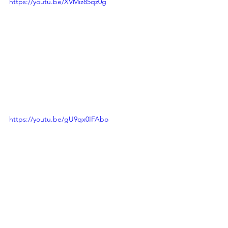
https://youtu.be/XVMiz85qz0g
https://youtu.be/gU9qx0IFAbo