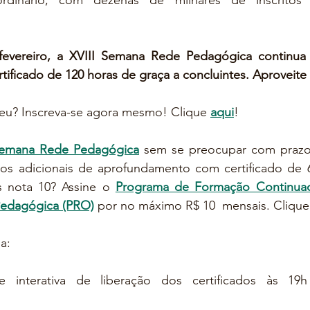
rdinário, com dezenas de milhares de inscritos
fevereiro, a XVIII Semana Rede Pedagógica continua 
rtificado de 120 horas de graça a concluintes. Aproveite
veu? Inscreva-se agora mesmo! Clique 
aqui
! 
Semana Rede Pedagógica
 sem se preocupar com prazo,
rsos adicionais de aprofundamento com certificado de 6
s nota 10? Assine o 
Programa de Formação Continua
edagógica (PRO)
 por no máximo R$ 10  mensais. Clique
a:
ive interativa de liberação dos certificados às 1