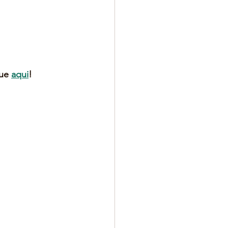
ue 
aqui
!