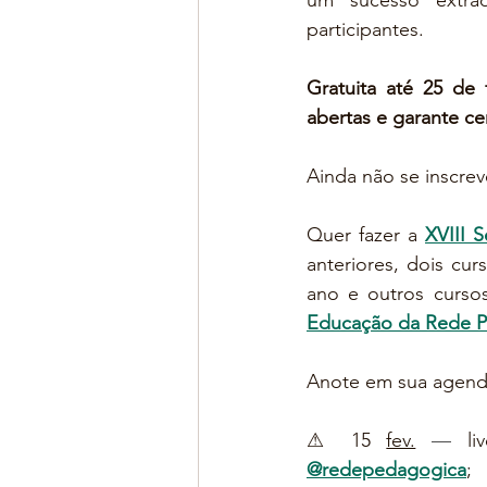
um sucesso extrao
participantes.
Gratuita até 25 de 
abertas e garante ce
Ainda não se inscre
Quer fazer a 
XVIII 
anteriores, dois cu
ano e outros curso
Educação da Rede P
Anote em sua agend
⚠ 15 
fev.
— 
l
@redepedagogica
;