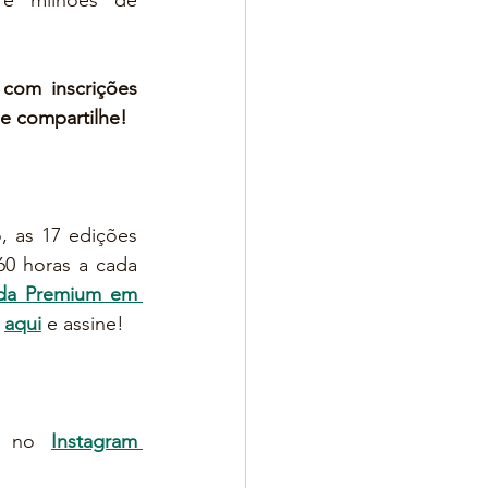
 e milhões de 
com inscrições 
 e compartilhe!
 as 17 edições 
0 horas a cada 
da Premium em 
 
aqui
 e assine!
9h no 
Instagram 