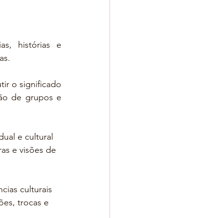
s, histórias e 
as.
r o significado 
ão de grupos e 
ual e cultural 
as e visões de 
cias culturais 
es, trocas e 