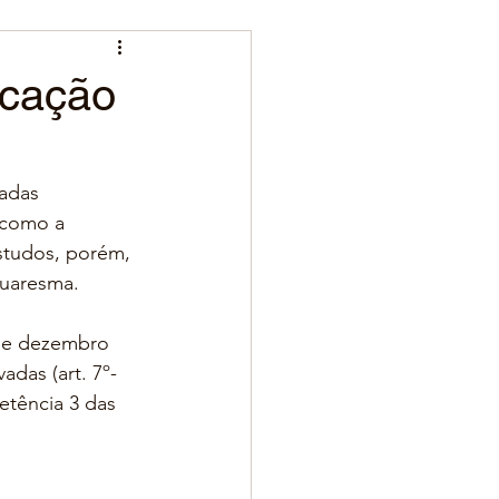
ucação
adas 
 como a 
studos, porém, 
Quaresma.
 de dezembro 
adas (art. 7º-
tência 3 das 