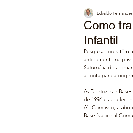
Edvaldo Fernandes 
Como tra
Infantil
Pesquisadores têm a
antigamente na pass
Saturnália dos roman
aponta para a orige
As Diretrizes e Base
de 1996 estabelecem 
A). Com isso, a abo
Base Nacional Comum 