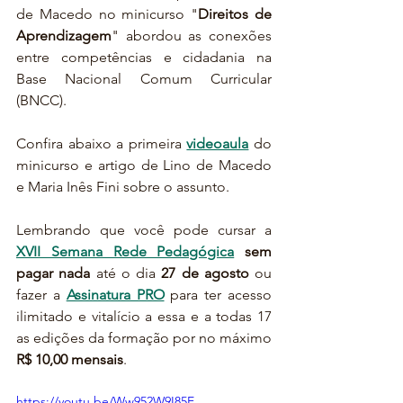
de Macedo no minicurso 
"
Direitos de 
Aprendizagem
" 
abordou as conexões 
entre competências e cidadania na 
Base Nacional Comum Curricular 
(BNCC).
Confira abaixo a primeira 
videoaula
 do 
minicurso e artigo de Lino de Macedo 
e Maria Inês Fini sobre o assunto.
Lembrando que você pode cursar a 
XVII Semana Rede Pedagógica
sem 
pagar nada
 até o dia 
27 de agosto
 ou 
fazer a 
Assinatura PRO
 para ter acesso 
ilimitado e vitalício a essa e a todas 17 
as edições da formação por no máximo 
R$ 10,00 mensais
.
https://youtu.be/Ww952W9I85E