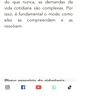
do que nunca, as demandas da 
vida cotidiana são complexas. Por 
isso, é fundamental o modo como 
eles as compreendem e as 
resolvem.
Pleno exercício da cidadania
Este predicado da noção de 
competência na BNCC é, 
igualmente, fundamental e se 
relaciona diretamente com o 