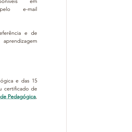
edição da Semana Rede Pedagógica. Cupons disponíveis em 
 ou peça o seu pelo e-mail 
ferência e de 
aprendizagem 
gica e das 15 
certificado de 
ede Pedagógica
, 