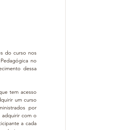
s do curso nos 
fóruns de reflexão e debates em cada um dos vídeos do curso na Rede Pedagógica no 
ecimento dessa 
que tem acesso 
uirir um curso 
nistrados por 
 adquirir com o 
cipante a cada 