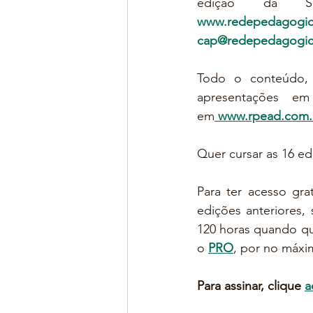
www.redepedagogic
cap@redepedagogic
Todo o conteúdo, i
apresentações em 
em
www.rpead.com.
Quer cursar as 16 e
Para ter acesso gr
edições anteriores,
120 horas quando qui
o 
PRO
, por no máx
Para assinar, clique 
a