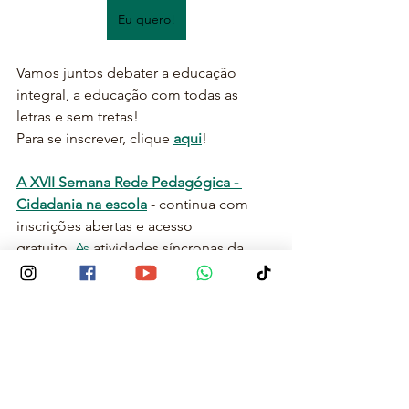
Eu quero!
Vamos juntos debater a educação 
integral, a educação com todas as 
letras e sem tretas!
Para se inscrever, clique 
aqui
!
A XVII Semana Rede Pedagógica - 
Cidadania na escola
 - continua com 
inscrições abertas e acesso 
gratuito.
 As
 atividades síncronas da 
formação são transmitidas entre 20 a 27 
de julho, e fica tudo salvo na 
plataforma 
RPEAD
, e você pode 
acessar e aproveitar todo o conteúdo 
até 
27 de agosto de 2024
. 