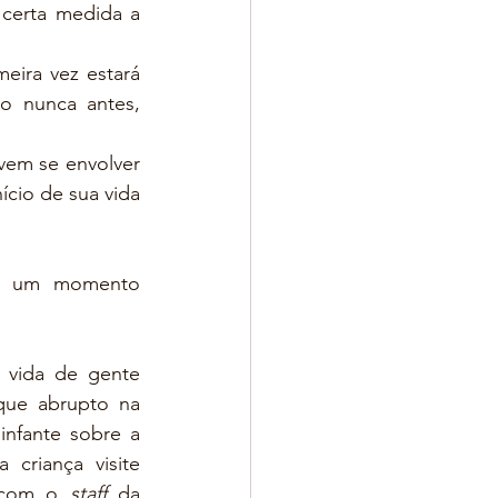
certa medida a 
ira vez estará 
 nunca antes, 
vem se envolver 
ício de sua vida 
s um momento 
 vida de gente 
ue abrupto na 
nfante sobre a 
criança visite 
 com o 
staff 
da 