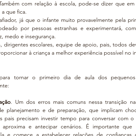
Também com relação à escola, pode-se dizer que em 
a que fica.  
ador, já que o infante muito provavelmente pela prime
odeado por pessoas estranhas e experimentará, como
z, medo e insegurança.
s, dirigentes escolares, equipe de apoio, pais, todos de
oporcionar à criança a melhor experiência possível no in
para tornar o primeiro dia de aula dos pequeno
nte:
ração
. Um dos erros mais comuns nessa transição na
de planejamento e de preparação, que implicam choq
Os pais precisam investir tempo para conversar com o i
 aproxima e antecipar cenários. É importante que a 
ola e comece a estabelecer relações de confianças