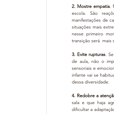
2. Mostre empatia
. 
escola. São reaçõ
manifestações de ca
situações mais extr
nesse primeiro mo
transição será  mais 
3. Evite rupturas
. Se
de aula, não o impe
sensoriais e emocio
infante vai se habit
dessa diversidade.
4. Redobre a atenç
sala e que haja ag
dificultar a adaptaç