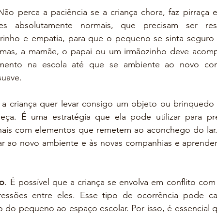
Não perca a paciência se a criança chora, faz pirraça e r
es absolutamente normais, que precisam ser res
rinho e empatia, para que o pequeno se sinta seguro e
emas, a mamãe, o papai ou um irmãozinho deve acompa
mento na escola até que se ambiente ao novo cont
suave.
 a criança quer levar consigo um objeto ou brinquedo 
ça. É uma estratégia que ela pode utilizar para pres
nais com elementos que remetem ao aconchego do lar.
uar ao novo ambiente e às novas companhias e aprender a
ão
. É possível que a criança se envolva em conflito com
ressões entre eles. Esse tipo de ocorrência pode ca
ão do pequeno ao espaço escolar. Por isso, é essencial q