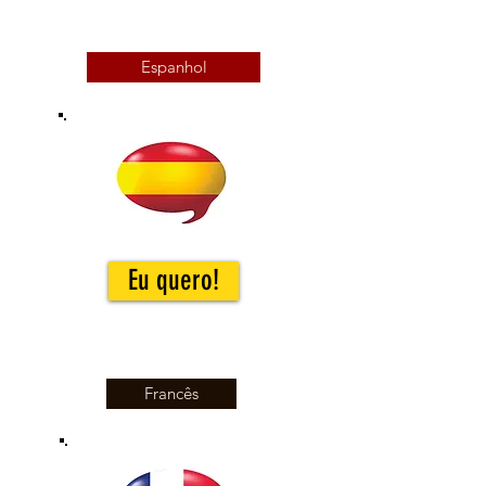
Espanhol
Eu quero!
Francês